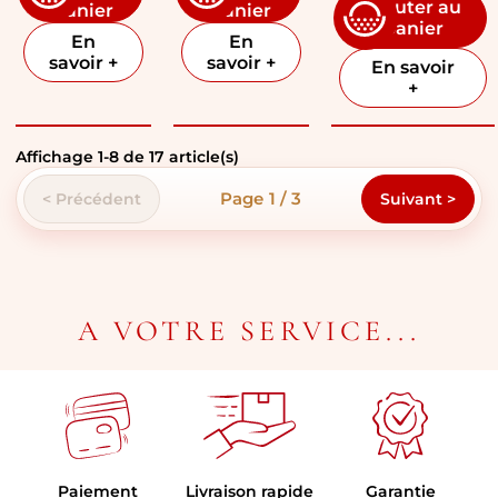
Ajouter au
panier
panier
panier
En
En
savoir +
savoir +
En savoir
+
Affichage
1
-
8
de
17
article(s)
Page 1 / 3
< Précédent
Suivant >
A VOTRE SERVICE...
Paiement
Livraison rapide
Garantie