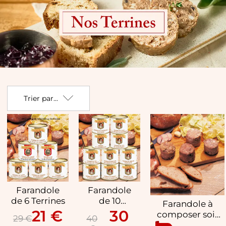
Terrines
Trier par...
Farandole
Farandole
de 6 Terrines
de 10
Farandole à
Terrines
21 €
30
composer soi-
29 €
40
même