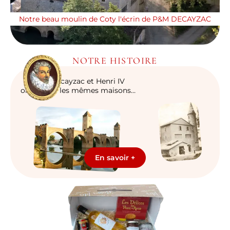
Notre beau moulin de Coty l'écrin de P&M DECAYZAC
NOTRE HISTOIRE
P&M Decayzac et Henri IV
ont habité les mêmes maisons…
En savoir +