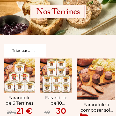
Terrines
Trier par...
Farandole
Farandole
de 6 Terrines
de 10
Farandole à
Terrines
21 €
30
composer soi-
29 €
40
même