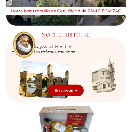
Notre beau moulin de Coty l'écrin de P&M DECAYZAC
NOTRE HISTOIRE
P&M Decayzac et Henri IV
ont habité les mêmes maisons…
En savoir +