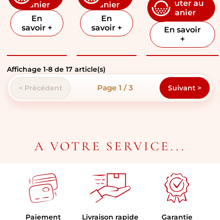
Ajouter au
panier
panier
panier
En
En
savoir +
savoir +
En savoir
+
Affichage
1
-
8
de
17
article(s)
Page 1 / 3
< Précédent
Suivant >
A VOTRE SERVICE...
Paiement
Livraison rapide
Garantie