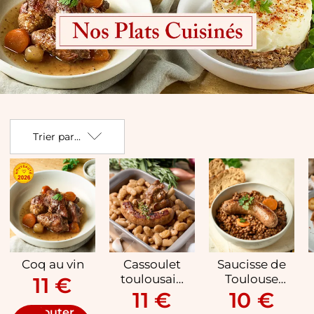
Plats cuisinés
Trier par...
Coq au vin
Cassoulet
Saucisse de
toulousain
Toulouse
11 €
aux haricots
aux lentilles
11 €
10 €
Tarbais
du
Ajouter