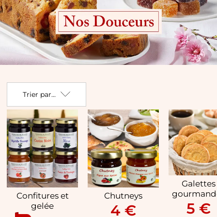
Douceurs
Trier par...
Galettes
gourmand
Confitures et
Chutneys
5 €
gelée
4 €