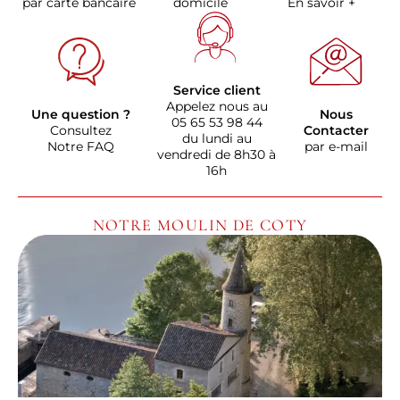
par carte bancaire
domicile
En savoir +
Service client
Appelez nous au
Une question ?
Nous
05 65 53 98 44
Consultez
Contacter
du lundi au
Notre FAQ
par e-mail
vendredi de 8h30 à
16h
NOTRE MOULIN DE COTY